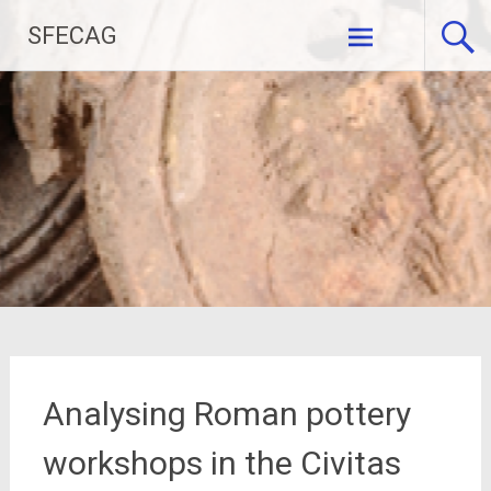
Archéologie Céramique antique céramique romaine
SFECAG
Association loi 1901
Aller
au
contenu
principal
Analysing Roman pottery
workshops in the Civitas