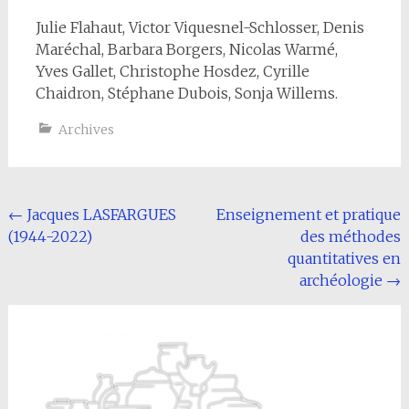
Julie Flahaut, Victor Viquesnel-Schlosser, Denis
Maréchal, Barbara Borgers, Nicolas Warmé,
Yves Gallet, Christophe Hosdez, Cyrille
Chaidron, Stéphane Dubois, Sonja Willems.
Archives
Navigation
←
Jacques LASFARGUES
Enseignement et pratique
(1944-2022)
des méthodes
de
quantitatives en
l'article
archéologie
→